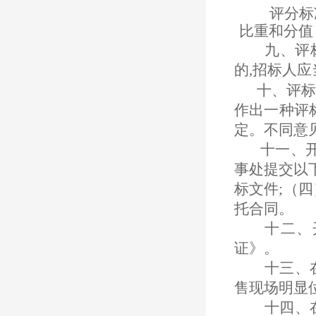
评分标
比重和分值
九、
评
的,招标人
十、
评
作出一种评
定。不同意
十一、
事处提交以
标文件;（
托合同。
十二、
证》。
十三、
售现场明显
十四、