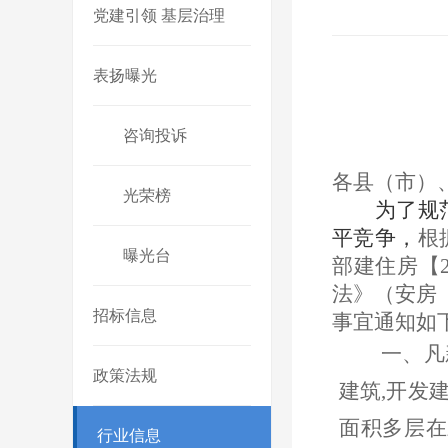
党建引领 基层治理
表扬曝光
咨询投诉
各县（市）
光荣榜
为了规
平竞争，
根
曝光台
部建住房【
法》（安房【
招标信息
事宜通知如
一、凡
政策法规
建筑
,开发
面积
多层
在
行业信息